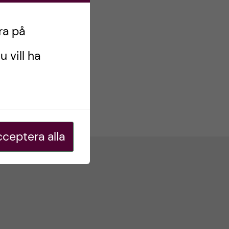
ra på
u vill ha
ceptera alla