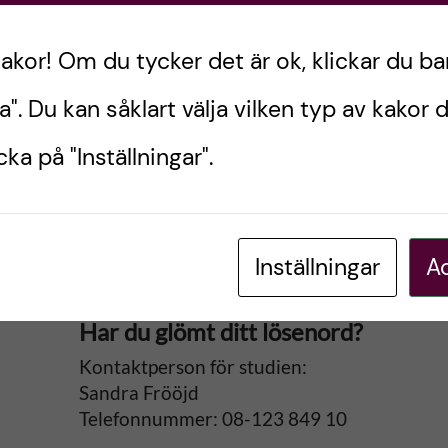
kakor! Om du tycker det är ok, klickar du ba
lägg. Redigera eller radera det. Sen är det bara att
a". Du kan såklart välja vilken typ av kakor d
ka på "Inställningar".
Inställningar
Ac
Har du glömt ditt lösenord?
Kontaktperson för studien:
Sandra Frööjd
Telefonnummer: 08-123 849 10